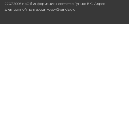
27.07.2006 г. «Об информации» является Гунько В.С. Адрес
электронной почты: gunkovov@yandex.ru