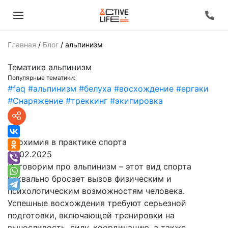
Главная
/
Блог
/
альпинизм
Тематика
альпинизм
Популярные тематики:
#faq
#альпинизм
#белуха
#восхождение
#ергаки
#Снаряжение
#треккинг
#экипировка
Биохимия в практике спорта
24.02.2025
Поговорим про альпинизм – этот вид спорта
буквально бросает вызов физическим и
психологическим возможностям человека.
Успешные восхождения требуют серьезной
подготовки, включающей тренировки на
выносливость, силу, координацию, а также