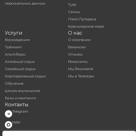
персональных данных
Тува
Саяны
Плато Путорана
Красноярское море
Услуги
О нас
Восхождения
О компании
Треккинг
Вакансии
Альпсборы
Отзывы
Активный отдых
Реквизиты
Семейный отдых
Мы Вконтакте
Корпоративный отдых
Мы в Телеграм
Обучение
Школа альпинизма
Базы и кемпинги
Контакты
Telegram
MAX
info@activelife.bz