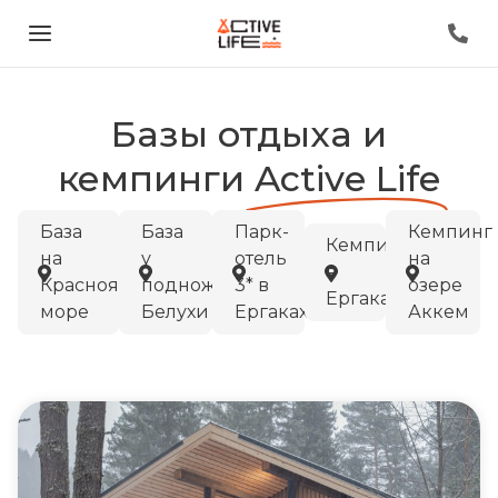
Базы отдыха и
кемпинги
Active Life
База
База
Парк-
Кемпинг
Кемпинг
на
у
отель
на
в
Красноярском
подножия
3* в
озере
Ергаках
море
Белухи
Ергаках
Аккем