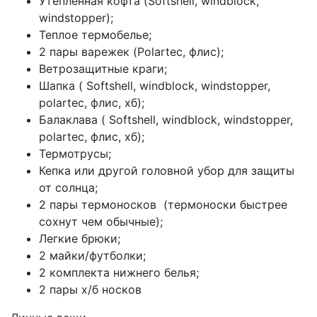
Утепленная кофта (Softshell, windblock,
windstopper);
Теплое термобелье;
2 пары варежек (Polartec, флис);
Ветрозащитные краги;
Шапка ( Softshell, windblock, windstopper,
рolartec, флис, хб);
Балаклава ( Softshell, windblock, windstopper,
рolartec, флис, хб);
Термотрусы;
Кепка или другой головной убор для защиты
от солнца;
2 пары термоносков (термоноски быстрее
сохнут чем обычные);
Легкие брюки;
2 майки/футболки;
2 комплекта нижнего белья;
2 пары х/б носков