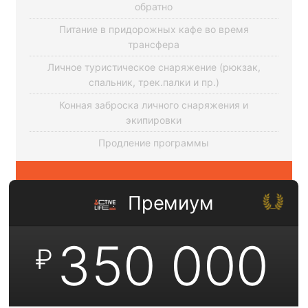
обратно
Питание в придорожных кафе во время
трансфера
Личное туристическое снаряжение (рюкзак,
спальник, трек.палки и пр.)
Конная заброска личного снаряжения и
экипировки
Продление программы
Премиум
350 000
₽