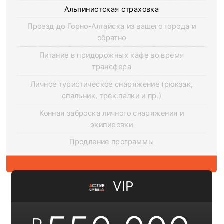
Альпинистская страховка
Проезд до Горно-Алтайска из вашего города и
обратно
Питание в придорожных кафе во время
трансфера
Личное туристическое снаряжение (рюкзак,
спальник, трек.палки и пр.)
Конная заброска личного снаряжения и
экипировки
Продление программы
VIP