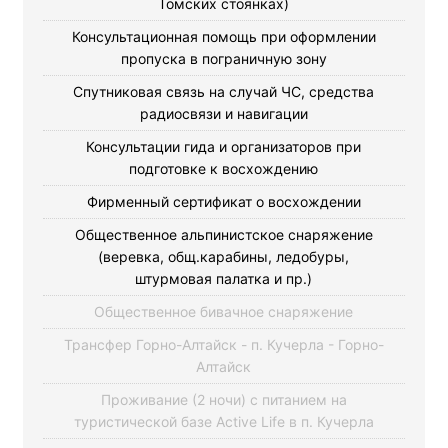
Томских стоянках)
Консультационная помощь при оформлении
пропуска в пограничную зону
Спутниковая связь на случай ЧС, средства
радиосвязи и навигации
Консультации гида и организаторов при
подготовке к восхождению
Фирменный сертификат о восхождении
Общественное альпинистское снаряжение
(веревка, общ.карабины, ледобуры,
штурмовая палатка и пр.)
Общественное бивачное снаряжение
Трансфер Горно-Алтайск - п. Кучерла - Горно-
Алтайск
Проживание (2 ночи) с питанием на
туристической базе Active Life в п. Кучерла