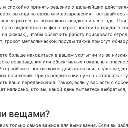
ть и спокойно принять решение о дальнейших действия
срок выхода на связь или возвращения – оставайтесь 
учше укрыться от возможных осадков и непогоды. При 
ярко выделяться на фоне окрестностей (разведите кос
 на рюкзак), чтобы облегчить работу поискового отряд
ст, грохот металлической посуды также помогут обна
ете больше находиться в вашем укртытии из-за низки
срока возвращения или объективных локальных опасно
 горной местности нужно двигаться вниз в ущелье, до
их поселений. При передвижении нужно оставлять «ту
ть ваши передвижения. Также, если у вас есть с собой
ет написано, кто вы, какой день пытаетесь выбраться, 
ми вещами?
вив только самое важное для выживания. Если вы заблу