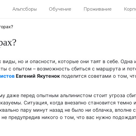
я
Альпсборы
Обучение
Проживание
Корп
горах?
рах?
 виды, но и опасности, которые они таят в себе. Одна 
сты с опытом – возможность сбиться с маршрута и пот
нистов
Евгений Якутенок
поделится советами о том, что
му даже перед опытным альпинистом стоит угроза сбить
сказуемы. Ситуация, когда внезапно становится темно и
вально пару минут назад не было ни облачка, вполне с
и не предупредив никого о том, что вас нужно подождат